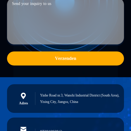
Verzenden
Yinhe Road nr.3, Wanshi Industrial District (South Area),
Yixing City, Jiangsu, China
Adres