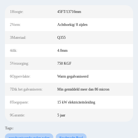
1Hoogte:
45FT/13716mm
2Vorm:
Achthoekig/ 8 zijden
3Materiaal:
Q355
4dik:
4.0mm
5Verzorging:
750 KGF
6Oppervlakte:
Warm gegalvaniseerd
7Dik het galvaniseren:
Min gemiddeld meer dan 86 micron
8Toegepaste:
15 kW elektriciteitsleiding
9Garantie:
5 jaar
Tags: