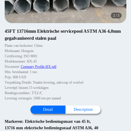
2
/
3
45FT 13716mm Elektrische servicepool ASTM A36 4,0mm
gegalvaniseerd stalen paal
Plaats van herkomst: China
Merknaam: Hongxin
Certificering: ISO 9001
Modelnummer: HX-45
Document:
Company Profile-HX.pdf
Min. bestelaantal: 1 ton
Prijs: 800 USD
Verpakking Details: Naakte levering, zakwrap of weefsel
Levertijd: binnen 15 werkdagen
Betalingscondities: T/T,L/C
Levering vermogen: 1000 ton per maand
Detail
Description
Markeren:
Elektrische bedieningsmast van 45 ft
,
13716 mm elektrische bedieningsstaaf ASTM A36
,
40