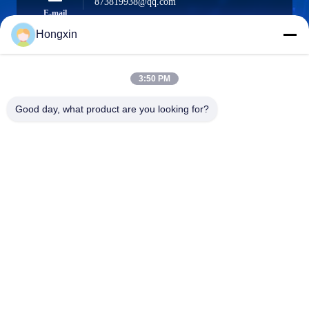
873819938@qq.com
E-mail
Hongxin
3:50 PM
0086-510-13601538657
Telefoon
Good day, what product are you looking for?
Yixing Hongxin Illumination Facilities Co.,
Ltd.