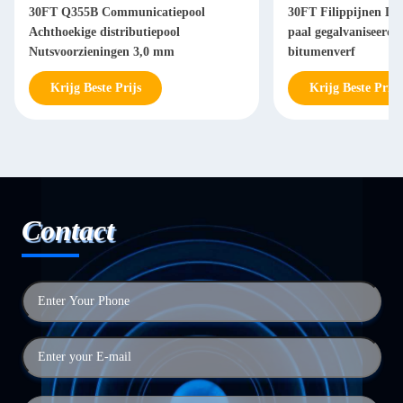
30FT Q355B Communicatiepool
30FT Filippijnen Dist
Achthoekige distributiepool
paal gegalvaniseerde
Nutsvoorzieningen 3,0 mm
bitumenverf
Krijg Beste Prijs
Krijg Beste Prijs
Contact