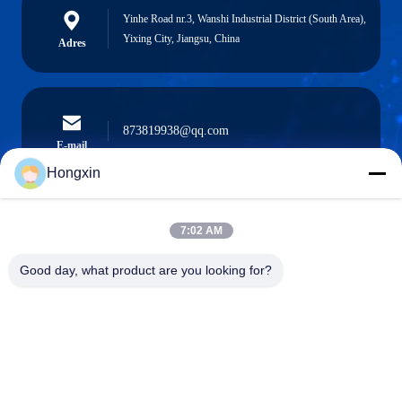
Yinhe Road nr.3, Wanshi Industrial District (South Area),
Yixing City, Jiangsu, China
Adres
873819938@qq.com
E-mail
Hongxin
7:02 AM
0086-510-13601538657
Telefoon
Good day, what product are you looking for?
Yixing Hongxin Illumination Facilities Co.,
Ltd.